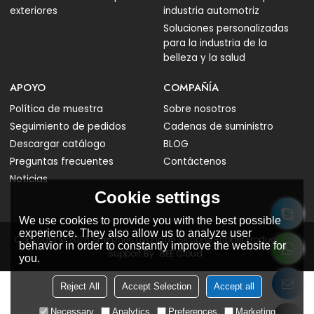
exteriores
industria automotriz
Soluciones personalizadas
para la industria de la
belleza y la salud
APOYO
COMPAÑÍA
Política de muestra
Sobre nosotros
Seguimiento de pedidos
Cadenas de suministro
Descargar catálogo
BLOG
Preguntas frecuentes
Contáctenos
Noticias
Cookie settings
We use cookies to provide you with the best possible
experience. They also allow us to analyze user
Copyright © 2026
Shenzhen Liyongan Silicone Rubber Products Co.
behavior in order to constantly improve the website for
Support By
BEE Cloud
you.
Reject All
Accept Selection
Accept all
Necessary
Analytics
Preferences
Marketing