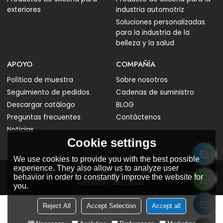
exteriores
industria automotriz
Soluciones personalizadas
para la industria de la
belleza y la salud
APOYO
COMPAÑÍA
Política de muestra
Sobre nosotros
Seguimiento de pedidos
Cadenas de suministro
Descargar catálogo
BLOG
Preguntas frecuentes
Contáctenos
Noticias
Cookie settings
We use cookies to provide you with the best possible
experience. They also allow us to analyze user
Copyright © 2026
Shenzhen Liyongan Silicone Rubber Products Co.
behavior in order to constantly improve the website for
Support By
BEE Cloud
you.
Reject All
Accept Selection
Accept all