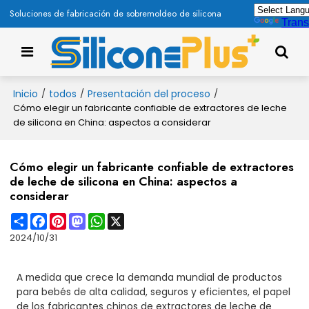
Soluciones de fabricación de sobremoldeo de silicona
Trans
Inicio
todos
Presentación del proceso
/
/
/
Cómo elegir un fabricante confiable de extractores de leche
de silicona en China: aspectos a considerar
Cómo elegir un fabricante confiable de extractores
de leche de silicona en China: aspectos a
considerar
Share
Facebook
Pinterest
Mastodon
WhatsApp
X
2024/10/31
A medida que crece la demanda mundial de productos
para bebés de alta calidad, seguros y eficientes, el papel
de los fabricantes chinos de extractores de leche de